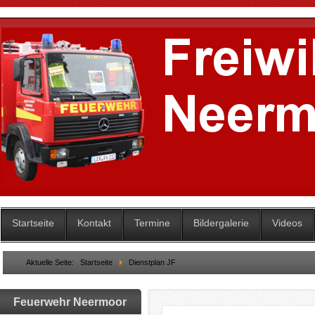
Startseite
Kontakt
Termine
Bildergalerie
Videos
Aktuelle Seite:
Startseite
Dienstplan JF
Feuerwehr Neermoor